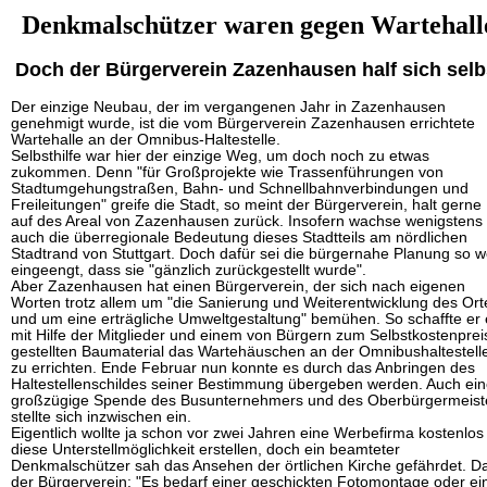
Denkmalschützer waren gegen Wartehall
Doch der Bürgerverein Zazenhausen half sich selb
Der einzige Neubau, der im vergangenen Jahr in Zazenhausen
genehmigt wurde, ist die vom Bürgerverein Zazenhausen errichtete
Wartehalle an der Omnibus-Haltestelle.
Selbsthilfe war hier der einzige Weg, um doch noch zu etwas
zukommen. Denn "für Großprojekte wie Trassenführungen von
Stadtumgehungstraßen, Bahn- und Schnellbahnverbindungen und
Freileitungen" greife die Stadt, so meint der Bürgerverein, halt gerne
auf des Areal von Zazenhausen zurück. Insofern wachse wenigstens
auch die überregionale Bedeutung dieses Stadtteils am nördlichen
Stadtrand von Stuttgart. Doch dafür sei die bürgernahe Planung so w
eingeengt, dass sie "gänzlich zurückgestellt wurde".
Aber Zazenhausen hat einen Bürgerverein, der sich nach eigenen
Worten trotz allem um "die Sanierung und Weiterentwicklung des Ort
und um eine erträgliche Umweltgestaltung" bemühen. So schaffte er 
mit Hilfe der Mitglieder und einem von Bürgern zum Selbstkostenprei
gestellten Baumaterial das Wartehäuschen an der Omnibushaltestell
zu errichten. Ende Februar nun konnte es durch das Anbringen des
Haltestellenschildes seiner Bestimmung übergeben werden. Auch ei
großzügige Spende des Busunternehmers und des Oberbürgermeist
stellte sich inzwischen ein.
Eigentlich wollte ja schon vor zwei Jahren eine Werbefirma kostenlos
diese Unterstellmöglichkeit erstellen, doch ein beamteter
Denkmalschützer sah das Ansehen der örtlichen Kirche gefährdet. D
der Bürgerverein: "Es bedarf einer geschickten Fotomontage oder ei