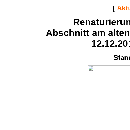
[
Akt
Renaturieru
Abschnitt am alte
12.12.20
Stan